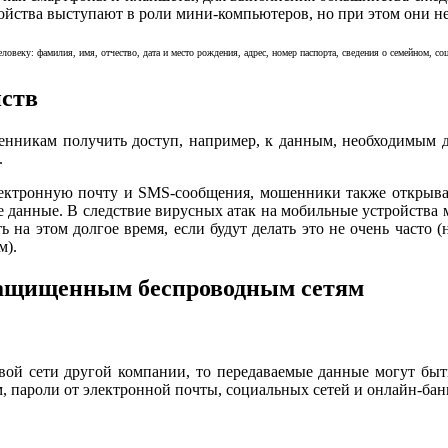
йства выступают в роли мини-компьютеров, но при этом они не
овеку: фамилия, имя, отчество, дата и место рождения, адрес, номер паспорта, сведения о семейном, с
йств
ленникам получить доступ, например, к данным, необходимым д
.
электронную почту и SMS-сообщения, мошенники также открыв
ые данные. В следствие вирусных атак на мобильные устройства
 на этом долгое время, если будут делать это не очень часто (
м).
защищенным беспроводным сетям
тевой сети другой компании, то передаваемые данные могут быт
, пароли от электронной почты, социальных сетей и онлайн-бан