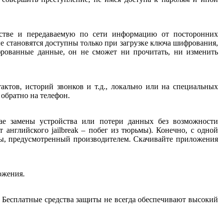
йстве и передаваемую по сети информацию от посторонних
ые становятся доступны только при загрузке ключа шифрования,
фрованные данные, он не сможет ни прочитать, ни изменить
тов, историй звонков и т.д., локально или на специальных
 обратно на телефон.
чае замены устройства или потери данных без возможности
английского jailbreak – побег из тюрьмы). Конечно, с одной
ты, предусмотренный производителем. Скачивайте приложения
ожения.
 Бесплатные средства защиты не всегда обеспечивают высокий