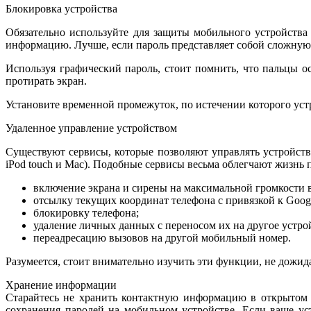
Блокировка устройства
Обязательно используйте для защиты мобильного устройства
информацию. Лучше, если пароль представляет собой сложную 
Используя графический пароль, стоит помнить, что пальцы о
протирать экран.
Установите временной промежуток, по истечении которого уст
Удаленное управление устройством
Существуют сервисы, которые позволяют управлять устройством
iPod touch и Mac). Подобные сервисы весьма облегчают жизнь 
включение экрана и сирены на максимальной громкости в
отсылку текущих координат телефона с привязкой к Goog
блокировку телефона;
удаление личных данных с переносом их на другое устро
переадресацию вызовов на другой мобильный номер.
Разумеется, стоит внимательно изучить эти функции, не дожи
Хранение информации
Старайтесь не хранить контактную информацию в открытом д
сохранения паролей на мобильном устройстве. Если ваше ус