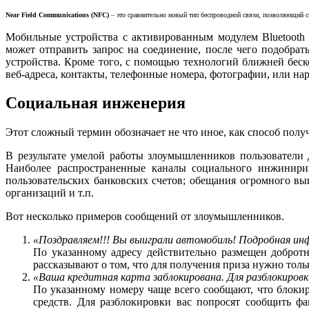
Near
Field
Communications
(
NFC
)
– это сравнительно новый тип беспроводной связи, позволяющий с
Мобильные устройства с активированным модулем Bluetooth
может отправить запрос на соединение, после чего подобра
устройства. Кроме того, с помощью технологий ближней беск
веб-адреса, контакты, телефонные номера, фотографии, или на
Социальная инженерия
Этот сложный термин обозначает не что иное, как способ по
В результате умелой работы злоумышленников пользователи
Наиболее распространенные каналы социального инжинирин
пользовательских банковских счетов; обещания огромного в
организаций и т.п.
Вот несколько примеров сообщений от злоумышленников.
«Поздравляем!!! Вы выиграли автомобиль! Подробная ин
По указанному адресу действительно размещен доброт
рассказывают о том, что для получения приза нужно толь
«Ваша кредитная карта заблокирована. Для разблокиров
По указанному номеру чаще всего сообщают, что блоки
средств. Для разблокировки вас попросят сообщить ф