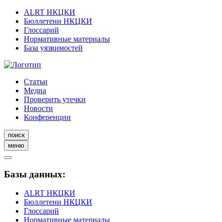
ALRT НКЦКИ
Бюллетени НКЦКИ
Глоссарий
Нормативные материалы
База уязвимостей
Статьи
Медиа
Проверить утечки
Новости
Конференции
поиск
меню
Базы данных:
ALRT НКЦКИ
Бюллетени НКЦКИ
Глоссарий
Нормативные материалы