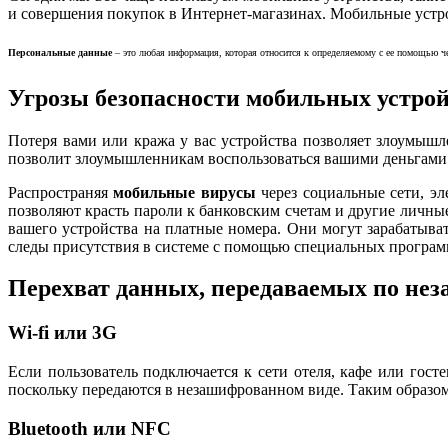
и совершения покупок в Интернет-магазинах. Мобильные устро
Персональные данные
– это любая информация, которая относится к определяемому с ее помощью чел
Угрозы безопасности мобильных устро
Потеря вами или кража у вас устройства позволяет злоумыш
позволит злоумышленникам воспользоваться вашими деньгами
Распространяя
мобильные вирусы
через социальные сети, 
позволяют красть пароли к банковским счетам и другие личн
вашего устройства на платные номера. Они могут зарабатывать
следы присутствия в системе с помощью специальных програм
Перехват данных, передаваемых по не
Wi-fi или 3G
Если пользователь подключается к сети отеля, кафе или гос
поскольку передаются в незашифрованном виде. Таким образом
Bluetooth или NFC