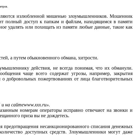
етров.
 являются излюбленной мишенью злоумышленников. Мошенник
чит полный доступ к папкам и файлам, находящимся в памяти
ное удалять или похищать из памяти любые данные, такие как
ей, а путем обыкновенного обмана, хитрости.
мышленнику действия, не всегда понимая, что их обманули.
ообщения чаще всего содержат угрозы, например, закрытия
ы о добровольных пожертвованиях от лица благотворительных
 и на сайтеwww.хxx.ru».
казанным номерам операторы исправно отвечают на звонки и
бещанного приза вы не дождетесь.
 для предотвращения несанкционированного списания денежных
 количество доступных средств. Злоумышленники могут даже