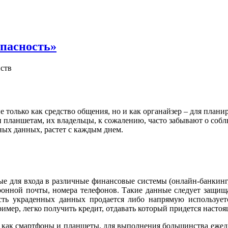
опасность»
ств
 только как средство общения, но и как органайзер – для план
планшетам, их владельцы, к сожалению, часто забывают о собл
ых данных, растет с каждым днем.
 для входа в различные финансовые системы (онлайн-банкинг,
тронной почты, номера телефонов. Такие данные следует защища
сть украденных данных продается либо напрямую использует
ер, легко получить кредит, отдавать который придется настоя
е как смартфоны и планшеты, для выполнения большинства еже