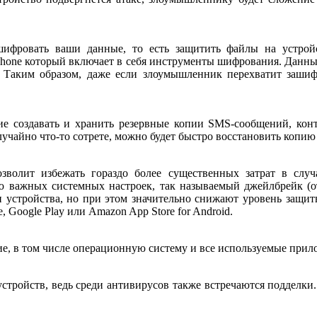
шифровать ваши данные, то есть защитить файлы на устро
artphone который включает в себя инструменты шифрования. Данн
. Таким образом, даже если злоумышленник перехватит заши
 создавать и хранить резервные копии SMS-сообщений, контак
 случайно что-то сотрете, можно будет быстро восстановить копию
озволит избежать гораздо более существенных затрат в слу
 важных системных настроек, так называемый джейлбрейк (от 
 устройства, но при этом значительно снижают уровень защи
, Google Play или Amazon App Store for Android.
е, в том числе операционную систему и все используемые прил
тройств, ведь среди антивирусов также встречаются подделки.