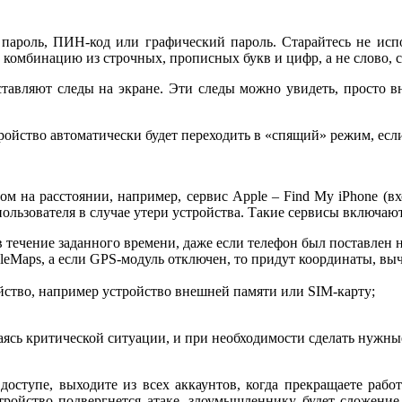
 пароль, ПИН-код или графический пароль. Старайтесь не исп
комбинацию из строчных, прописных букв и цифр, а не слово, 
ставляют следы на экране. Эти следы можно увидеть, просто вн
ройство автоматически будет переходить в «спящий» режим, есл
 на расстоянии, например, сервис Apple – Find My iPhone (вхо
пользователя в случае утери устройства. Такие сервисы включа
 течение заданного времени, даже если телефон был поставлен 
leMaps, а если GPS-модуль отключен, то придут координаты, выч
йство, например устройство внешней памяти или SIM-карту;
даясь критической ситуации, и при необходимости сделать нужн
оступе, выходите из всех аккаунтов, когда прекращаете рабо
тройство подвергнется атаке, злоумышленнику будет сложение