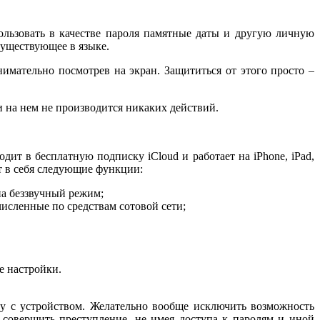
ользовать в качестве пароля памятные даты и другую личную
существующее в языке.
имательно посмотрев на экран. Защититься от этого просто –
и на нем не производится никаких действий.
дит в бесплатную подписку iCloud и работает на iPhone, iPad,
ют в себя следующие функции:
на беззвучный режим;
исленные по средствам сотовой сети;
ые настройки.
ту с устройством. Желательно вообще исключить возможность
 совершить преступление, не имея доступа к паролям и иной