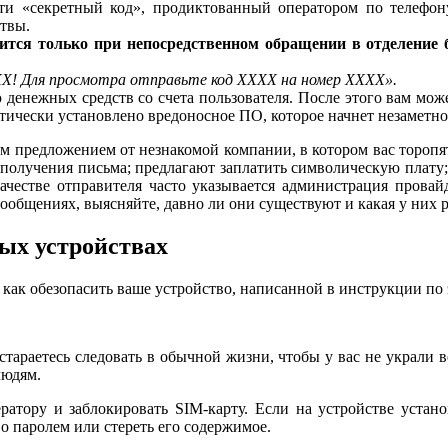
ти «секретный код», продиктованный оператором по телефону
ртвы.
тся только при непосредственном обращении в отделение б
Х! Для просмотра отправьте код ХХХХ на номер ХХХХ».
 денежных средств со счета пользователя. После этого вам мо
атически установлено вредоносное ПО, которое начнет незаметн
м предложением от незнакомой компании, в котором вас торопят
 получения письма; предлагают заплатить символическую плату;
качестве отправителя часто указывается администрация прова
ообщениях, выясняйте, давно ли они существуют и какая у них 
ых устройствах
 как обезопасить ваше устройство, написанной в инструкции по 
тараетесь следовать в обычной жизни, чтобы у вас не украли 
людям.
атору и заблокировать SIM-карту. Если на устройстве устано
о паролем или стереть его содержимое.