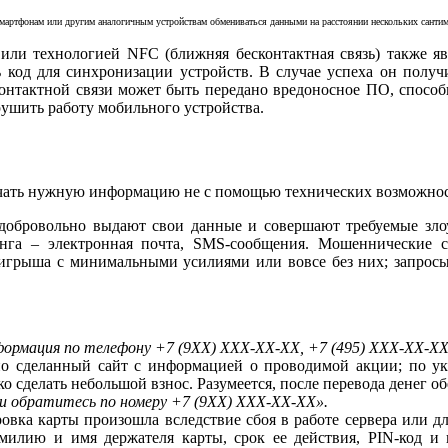
мартфонам или другим аналогичным устройствам обмениваться данными на расстоянии нескольких сантим
 или технологией NFC (ближняя бесконтактная связь) также
ть код для синхронизации устройств. В случае успеха он полу
онтактной связи может быть передано вредоносное ПО, способ
рушить работу мобильного устройства.
лучать нужную информацию не с помощью технических возможност
 добровольно выдают свои данные и совершают требуемые злоу
га – электронная почта, SMS-сообщения. Мошеннические с
ыигрыша с минимальными усилиями или вовсе без них; запрос
формация по телефону +7 (9ХХ) ХХХ-ХХ-ХХ, +7 (495) ХХХ-ХХ-ХХ
но сделанный сайт с информацией о проводимой акции; по у
ко сделать небольшой взнос. Разумеется, после перевода денег о
ки обратитесь по номеру +7 (9ХХ) ХХХ-ХХ-ХХ».
ровка карты произошла вследствие сбоя в работе сервера или
амилию и имя держателя карты, срок ее действия, PIN-код и