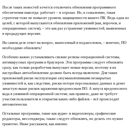
После таких новостей хочется отключить обновления программного
обеспечения навсегда: работает – и хорошо. Но, к сожалению, такая
стратегия тоже не повысит уровень защищенности вашего ПК. Ведь одна из
целей, с которой выпускаются обновления приложений (как, впрочем, и
операционных систем), – это как раз устранение уязвимостей, выявленных
в предыдущих версиях.
На самом деле ответ на вопрос, вынесенный в подзаголовок, – конечно, ПО
необходимо обновлять!
Особенно важно устанавливать свежие релизы операционной системы,
антивирусных программ и браузеров. Эти программы следует обновлять
сразу, как только разработчик выпускает новые версии, поэтому в их
настройках автообновление должно быть всегда включено. Для таких
приложений риски эксплуатации злоумышленниками незакрытых
уязвимостей и, как следствие, риски потери персональных данных и денег
зачастую выше рисков заражения вредоносным ПО. А запуск вредоносного
кода в уязвимой операционной системе, как правило, даже не требует
участия пользователя и открытия каких-либо файлов – всё происходит
автоматически.
Остальные программы, такие как аудио- и видеоплееры, графические
редакторы, мессенджеры, также следует обновлять, но делать это нужно
грамотно. Ниже расскажем, как именно.