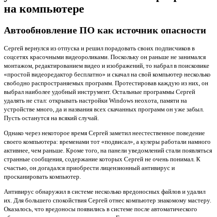
на компьютере
Автообновление ПО как источник опасности
Сергей вернулся из отпуска и решил порадовать своих подписчиков в
соцсетях красочными видеороликами. Поскольку он раньше не занимался
монтажом, редактированием видео и изображений, то набрал в поисковике
«простой видеоредактор бесплатно» и скачал на свой компьютер несколько
свободно распространяемых программ. Протестировав каждую из них, он
выбрал наиболее удобный инструмент. Остальные программы Сергей
удалять не стал: открывать настройки Windows неохота, памяти на
устройстве много, да и названия всех скачанных программ он уже забыл.
Пусть останутся на всякий случай.
Однако через некоторое время Сергей заметил неестественное поведение
своего компьютера: временами тот «подвисал», а кулеры работали намного
активнее, чем раньше. Кроме того, на панели уведомлений стали появляться
странные сообщения, содержание которых Сергей не очень понимал. К
счастью, он догадался приобрести лицензионный антивирус и
просканировать компьютер.
Антивирус обнаружил в системе несколько вредоносных файлов и удалил
их. Для большего спокойствия Сергей отнес компьютер знакомому мастеру.
Оказалось, что вредоносы появились в системе после автоматического