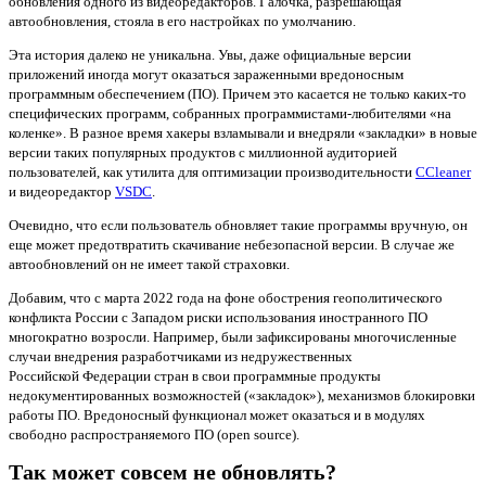
обновления одного из видеоредакторов. Галочка, разрешающая
автообновления, стояла в его настройках по умолчанию.
Эта история далеко не уникальна. Увы, даже официальные версии
приложений иногда могут оказаться зараженными вредоносным
программным обеспечением (ПО). Причем это касается не только каких-то
специфических программ, собранных программистами-любителями «на
коленке». В разное время хакеры взламывали и внедряли «закладки» в новые
версии таких популярных продуктов с миллионной аудиторией
пользователей, как утилита для оптимизации производительности
CCleaner
и видеоредактор
VSDC
.
Очевидно, что если пользователь обновляет такие программы вручную, он
еще может предотвратить скачивание небезопасной версии. В случае же
автообновлений он не имеет такой страховки.
Добавим, что с марта 2022 года на фоне обострения геополитического
конфликта России с Западом риски использования иностранного ПО
многократно возросли. Например, были зафиксированы многочисленные
случаи внедрения разработчиками из недружественных
Российской Федерации стран в свои программные продукты
недокументированных возможностей («закладок»), механизмов блокировки
работы ПО. Вредоносный функционал может оказаться и в модулях
свободно распространяемого ПО (open source).
Так может совсем не обновлять?