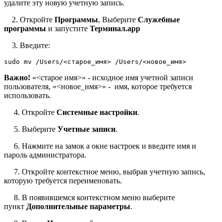
удалите эту новую учетную запись.
2. Откройте
Программы
, Выберите
Служебные
программы
и запустите
Терминал.app
3. Введите:
sudo mv /Users/<старое_имя> /Users/<новое_имя>
Важно!
«<старое имя>» - исходное имя учетной записи
пользователя, «<новое_имя>» - имя, которое требуется
использовать.
4. Откройте
Системные настройки
.
5. Выберите
Учетные записи
.
6. Нажмите на замок а окне настроек и введите имя и
пароль администратора.
7. Откройте контекстное меню, выбрав учетную запись,
которую требуется переименовать.
8. В появившемся контекстном меню выберите
пункт
Дополнительные параметры
.