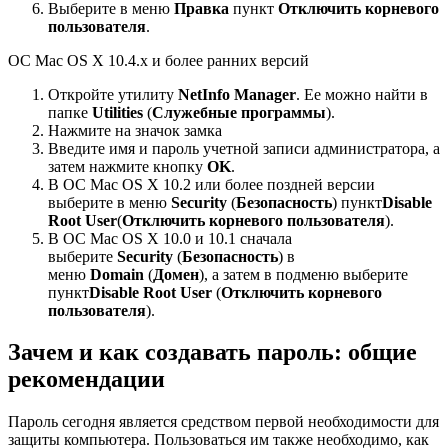
Выберите в меню
Правка
пункт
Отключить корневого
пользователя
.
ОС Mac OS X 10.4.x и более ранних версий
Откройте утилиту
NetInfo Manager
. Ее можно найти в
папке
Utilities
(
Служебные программы
).
Нажмите на значок замка
Введите имя и пароль учетной записи администратора, а
затем нажмите кнопку
OK
.
В ОС Mac OS X 10.2 или более поздней версии
выберите в меню
Security
(
Безопасность
) пункт
Disable
Root User
(
Отключить корневого пользователя
).
В ОС Mac OS X 10.0 и 10.1 сначала
выберите
Security
(
Безопасность
) в
меню
Domain
(
Домен
), а затем в подменю выберите
пункт
Disable Root User
(
Отключить корневого
пользователя
).
Зачем и как создавать пароль: общие
рекомендации
Пароль сегодня является средством первой необходимости для
защиты компьютера. Пользоваться им также необходимо, как