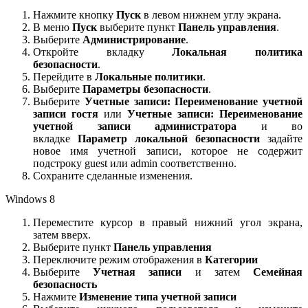
Нажмите кнопку
Пуск
в левом нижнем углу экрана.
В меню
Пуск
выберите пункт
Панель управления
.
Выберите
Администрирование
.
Откройте вкладку
Локальная политика
безопасности
.
Перейдите в
Локальные политики
.
Выберите
Параметры безопасности
.
Выберите
Учетные записи: Переименование учетной
записи гостя
или
Учетные записи: Переименование
учетной записи администратора
и во
вкладке
Параметр локальной безопасности
задайте
новое имя учетной записи, которое не содержит
подстроку guest или admin соответственно.
Сохраните сделанные изменения.
Windows 8
Переместите курсор в правый нижний угол экрана,
затем вверх.
Выберите пункт
Панель управления
Переключите режим отображения в
Категории
Выберите
Учетная записи
и затем
Семейная
безопасность
Нажмите
Изменение типа учетной записи