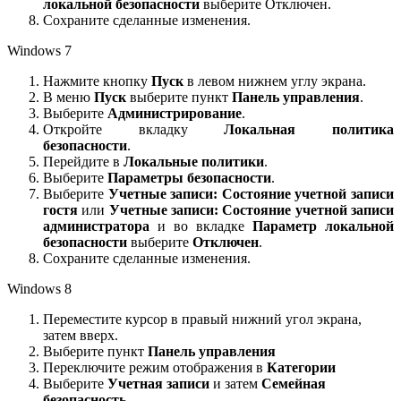
локальной безопасности
выберите Отключен.
Сохраните сделанные изменения.
Windows 7
Нажмите кнопку
Пуск
в левом нижнем углу экрана.
В меню
Пуск
выберите пункт
Панель управления
.
Выберите
Администрирование
.
Откройте вкладку
Локальная политика
безопасности
.
Перейдите в
Локальные политики
.
Выберите
Параметры безопасности
.
Выберите
Учетные записи: Состояние учетной записи
гостя
или
Учетные записи: Состояние учетной записи
администратора
и во вкладке
Параметр локальной
безопасности
выберите
Отключен
.
Сохраните сделанные изменения.
Windows 8
Переместите курсор в правый нижний угол экрана,
затем вверх.
Выберите пункт
Панель управления
Переключите режим отображения в
Категории
Выберите
Учетная записи
и затем
Семейная
безопасность