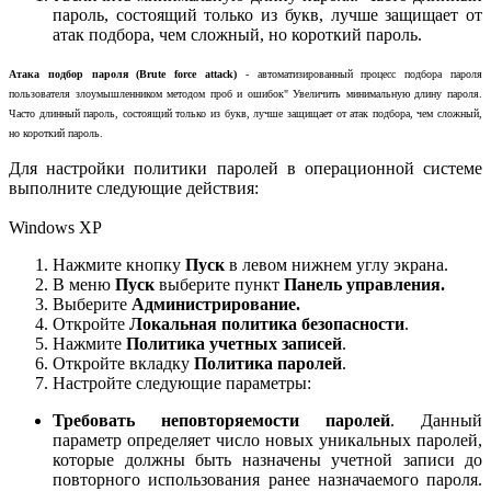
пароль, состоящий только из букв, лучше защищает от
атак подбора, чем сложный, но короткий пароль.
Атака подбор пароля (Brute force attack)
- автоматизированный процесс подбора пароля
пользователя злоумышленником методом проб и ошибок" Увеличить минимальную длину пароля.
Часто длинный пароль, состоящий только из букв, лучше защищает от атак подбора, чем сложный,
но короткий пароль.
Для настройки политики паролей в операционной системе
выполните следующие действия:
Windows XP
Нажмите кнопку
Пуск
в левом нижнем углу экрана.
В меню
Пуск
выберите пункт
Панель управления.
Выберите
Администрирование.
Откройте
Локальная политика безопасности
.
Нажмите
Политика учетных записей
.
Откройте вкладку
Политика паролей
.
Настройте следующие параметры:
Требовать неповторяемости паролей
. Данный
параметр определяет число новых уникальных паролей,
которые должны быть назначены учетной записи до
повторного использования ранее назначаемого пароля.