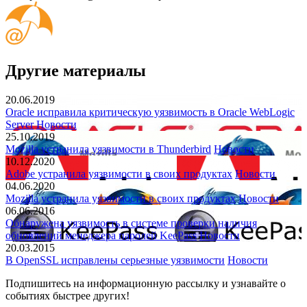
Другие материалы
20.06.2019
Oracle исправила критическую уязвимость в Oracle WebLogic
Server
Новости
25.10.2019
Mozilla устранила уязвимости в Thunderbird
Новости
10.12.2020
Adobe устранила уязвимости в своих продуктах
Новости
04.06.2020
Mozilla устранила уязвимости в своих продуктах
Новости
06.06.2016
Обнаружена уязвимость в системе проверки наличия
обновлений менеджера паролей KeePass
Новости
20.03.2015
В OpenSSL исправлены серьезные уязвимости
Новости
Подпишитесь
на информационную рассылку и узнавайте о
событиях быстрее других!