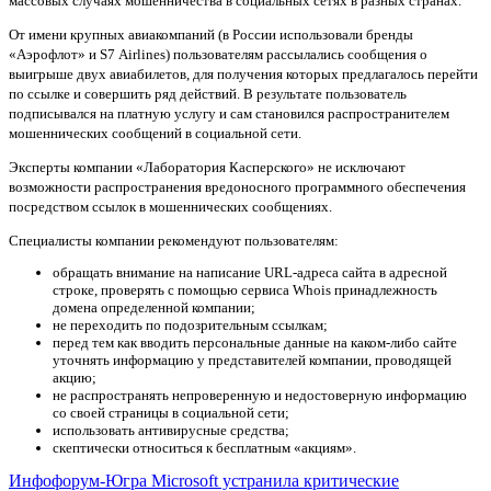
массовых случаях мошенничества в социальных сетях в разных странах.
От имени крупных авиакомпаний (в России использовали бренды
«Аэрофлот» и S7 Airlines) пользователям рассылались сообщения о
выигрыше двух авиабилетов, для получения которых предлагалось перейти
по ссылке и совершить ряд действий. В результате пользователь
подписывался на платную услугу и сам становился распространителем
мошеннических сообщений в социальной сети.
Эксперты компании «Лаборатория Касперского» не исключают
возможности распространения вредоносного программного обеспечения
посредством ссылок в мошеннических сообщениях.
Специалисты компании рекомендуют пользователям:
обращать внимание на написание URL-адреса сайта в адресной
строке, проверять с помощью сервиса Whois принадлежность
домена определенной компании;
не переходить по подозрительным ссылкам;
перед тем как вводить персональные данные на каком-либо сайте
уточнять информацию у представителей компании, проводящей
акцию;
не распространять непроверенную и недостоверную информацию
со своей страницы в социальной сети;
использовать антивирусные средства;
скептически относиться к бесплатным «акциям».
Инфофорум-Югра
Microsoft устранила критические