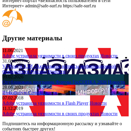
Интернет-портал «Безопасность пользователей в сети
Интернет»
admin@safe-surf.ru
https://safe-surf.ru
Другие материалы
11.06.2021
Adobe устранила уязвимости в своих продуктах
Новости
31.03.2017
VI Форум АЗИ «Актуальные вопросы информационной
безопасности России»
Новости
09.02.2026
Опубликована программа Форума ГосСОПКА 2026
Новости
28.06.2021
Инфофорум-Сочи
Новости
07.02.2018
Adobe устранила уязвимости в Flash Player
Новости
11.12.2019
Adobe устранила уязвимости в своих продуктах
Новости
Подпишитесь
на информационную рассылку и узнавайте о
событиях быстрее других!