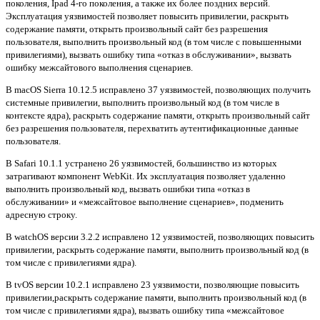
поколения, Ipad 4-го поколения, а также их более поздних версий.
Эксплуатация уязвимостей позволяет повысить привилегии, раскрыть
содержание памяти, открыть произвольный сайт без разрешения
пользователя, выполнить произвольный код (в том числе с повышенными
привилегиями), вызвать ошибку типа «отказ в обслуживании», вызвать
ошибку межсайтового выполнения сценариев.
В macOS Sierra 10.12.5 исправлено 37 уязвимостей, позволяющих получить
системные привилегии, выполнить произвольный код (в том числе в
контексте ядра), раскрыть содержание памяти, открыть произвольный сайт
без разрешения пользователя, перехватить аутентификационные данные
пользователя.
В Safari 10.1.1 устранено 26 уязвимостей, большинство из которых
затрагивают компонент WebKit. Их эксплуатация позволяет удаленно
выполнить произвольный код, вызвать ошибки типа «отказ в
обслуживании» и «межсайтовое выполнение сценариев», подменить
адресную строку.
В watchOS версии 3.2.2 исправлено 12 уязвимостей, позволяющих повысить
привилегии, раскрыть содержание памяти, выполнить произвольный код (в
том числе с привилегиями ядра).
В tvOS версии 10.2.1 исправлено 23 уязвимости, позволяющие повысить
привилегии,раскрыть содержание памяти, выполнить произвольный код (в
том числе с привилегиями ядра), вызвать ошибку типа «межсайтовое