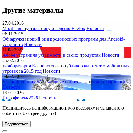
Другие материалы
27.04.2016
Mozilla выпустила новую версию Firefox
Новости
06.11.2015
Обнаружен новый вид вредоносных программ для Android-
устройств
Новости
11.08.2023
Adobe устранила уязвимости в своих продуктах
Новости
25.02.2016
«Лаборатория Касперского» опубликовала отчет о мобильных
угрозах за 2015 год
Новости
04.02.2016
VI конференция «Актуальные вопросы защиты информации»
Новости
19.01.2026
Инфофорум-2026
Новости
Подпишитесь
на информационную рассылку и узнавайте о
событиях быстрее других!
Подписаться