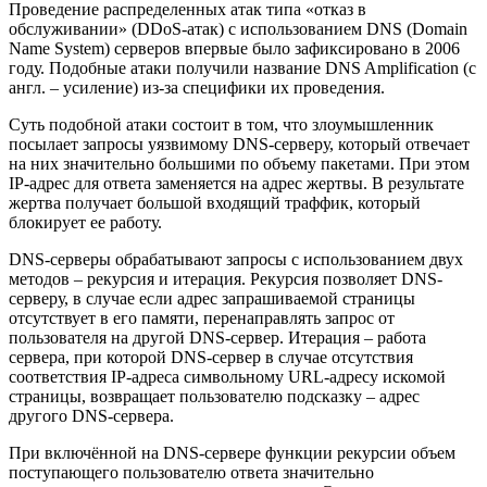
Проведение распределенных атак типа «отказ в
обслуживании» (DDoS-атак) с использованием DNS (Domain
Name System) серверов впервые было зафиксировано в 2006
году. Подобные атаки получили название DNS Amplification (с
англ. – усиление) из-за специфики их проведения.
Суть подобной атаки состоит в том, что злоумышленник
посылает запросы уязвимому DNS-серверу, который отвечает
на них значительно большими по объему пакетами. При этом
IP-адрес для ответа заменяется на адрес жертвы. В результате
жертва получает большой входящий траффик, который
блокирует ее работу.
DNS-серверы обрабатывают запросы с использованием двух
методов – рекурсия и итерация. Рекурсия позволяет DNS-
серверу, в случае если адрес запрашиваемой страницы
отсутствует в его памяти, перенаправлять запрос от
пользователя на другой DNS-сервер. Итерация – работа
сервера, при которой DNS-сервер в случае отсутствия
соответствия IP-адреса символьному URL-адресу искомой
страницы, возвращает пользователю подсказку – адрес
другого DNS-сервера.
При включённой на DNS-сервере функции рекурсии объем
поступающего пользователю ответа значительно