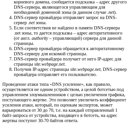
корневого домена, сообщается подсказка – адрес другого
DNS-сервера, являющегося управляющим для
необходимой доменной зоны (в данном случае
.net
).
DNS-сервер провайдера отправляет запрос на DNS-
сервер
.net
зоны.
Если соответствия не найдено в памяти DNS-сервера
.net зоны, то дается подсказка – адрес авторитативного
(от англ.
authority
– управляющий) сервера для данной
страницы.
DNS-сервер провайдера обращается к авторитативному
DNS-серверу для искомой страницы.
DNS-сервер провайдера получает от него IP-адрес для
страницы
site.webpage.net
.
Получив IP-адрес страницы
site.webpage.net
, DNS-сервер
провайдера отправляет его пользователю.
Проведение атаки типа «DNS усиление», как правило,
осуществляется не одним устройством, а целой ботсетью под
управлением злоумышленников с целью увеличения трафика,
поступающего жертве. Это позволяет увеличить коэффициент
усиления атаки, который, по оценкам экспертов, может
варьироваться от 30 до 70, т.е. на каждый отправленный 1
байт‑запроса от устройства, входящего в ботсеть, на адрес
жертвы поступит 30-70 байтов ответа.