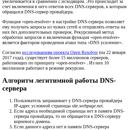
увеличивается в сравнении с исходящим. Это происходит за
счет включения в него ответов всех DNS-серверов, к которым
обращался DNS-сервер провайдера.
Функция «open-resolver» в настройке DNS-сервера позволяет
ему получать запросы из чужих сетей и отправлять ответы на
них без дополнительных проверок. Рекурсивный метод
обработки запросов и включенная функция «open-resolver»
является фактором проведения атаки типа «DNS усиление».
Согласно
исследованиям проекта Open Resolver
(на 22 января
2017 года), существует более 15 миллионов серверов,
работающих по принципу «open-resolver» . Из них 10
миллионов работают в режиме рекурсии.
Алгоритм легитимной работы DNS-
сервера
Пользователь запрашивает у DNS-сервера провайдера
IP-адрес условной страницы
site.webpage.net
.
Если адреса необходимой страницы нет в памяти DNS-
сервера провайдера, то он обращается к DNS-серверу
корневого домена.
Если данного адреса нет в памяти DNS-сервера