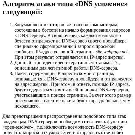
Алгоритм атаки типа «DNS усиление»
следующий:
Злоумышленник отправляет сигнал компьютерам,
состоящим в ботсети на начало формирования запросов
к DNS-серверу. В свою очередь каждый компьютер
ботсети отправляет на DNS-сервер своего провайдера
специально сформированный запрос с просьбой
сообщить IP-адрес условной страницы
site.webpage.net
.
При этом результат отправляется на IP-адрес жертвы.
Данный этап идентичен итеративным этапам 2–7 ,
описанным для легитимной работы DNS-сервера.
Пакет, содержащий IP-адрес искомой страницы,
возвращается к DNS‑серверу провайдера и отправляется
на адрес жертвы. При этом, в ответе, помимо IP‑адреса,
будут содержаться ответы всей цепочки DNS-серверов,
участвовавших в поиске страницы. За счет этого размер
поступающего жертве пакета будет гораздо больше, чем
исходящего.
Для предотвращения распространения подобного типа атак
владельцам DNS-серверов необходимо отключить функцию
«open-resolver» , т.е. исключить возможность DNS-серверу
получать запросы из чужих сетей и отправлять ответы без