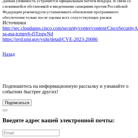
Данная уязвимость устраняется официальным патчем вендора. В связи со
сложившейся обстановкой и введенными санкциями против Российской
Федерации рекомендуем устанавливать обновления программного
обеспечения только после оценки всех сопутствующих рисков.
Источники
http://sec.cloudapps.cisco.com/security/center/content/CiscoSecurityA
sa-asa-icmpv6-t5TzqwNd
https://nvd.nist.gov/vuln/detail/CVE-2023-20086
Назад
Подпишитесь
на информационную рассылку и узнавайте о
событиях быстрее других!
Подписаться
Введите адрес вашей электронной почты: