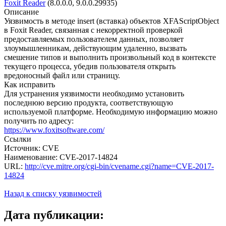
Foxit Reader
(8.0.0.0, 9.0.0.29935)
Описание
Уязвимость в методе insert (вставка) объектов XFAScriptObject
в Foxit Reader, связанная с некорректной проверкой
предоставляемых пользователем данных, позволяет
злоумышленникам, действующим удаленно, вызвать
смешение типов и выполнить произвольный код в контексте
текущего процесса, убедив пользователя открыть
вредоносный файл или страницу.
Как исправить
Для устранения уязвимости необходимо установить
последнюю версию продукта, соответствующую
используемой платформе. Необходимую информацию можно
получить по адресу:
https://www.foxitsoftware.com/
Ссылки
Источник: CVE
Наименование: CVE-2017-14824
URL:
http://cve.mitre.org/cgi-bin/cvename.cgi?name=CVE-2017-
14824
Назад к списку уязвимостей
Дата публикации: