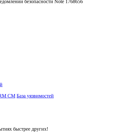
едомлении безопасности Note 1768656
ей
n CRM CM
База уязвимостей
ытиях быстрее других!