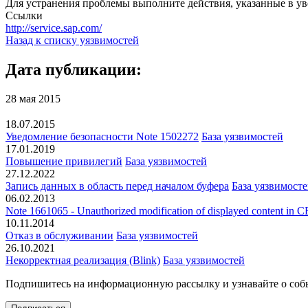
Для устранения проблемы выполните действия, указанные в ув
Ссылки
http://service.sap.com/
Назад к списку уязвимостей
Дата публикации:
28 мая 2015
18.07.2015
Уведомление безопасности Note 1502272
База уязвимостей
17.01.2019
Повышение привилегий
База уязвимостей
27.12.2022
Запись данных в область перед началом буфера
База уязвимост
06.02.2013
Note 1661065 - Unauthorized modification of displayed content i
10.11.2014
Отказ в обслуживании
База уязвимостей
26.10.2021
Некорректная реализация (Blink)
База уязвимостей
Подпишитесь
на информационную рассылку и узнавайте о соб