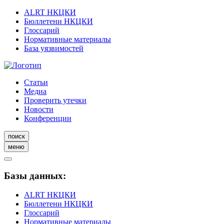
ALRT НКЦКИ
Бюллетени НКЦКИ
Глоссарий
Нормативные материалы
База уязвимостей
Статьи
Медиа
Проверить утечки
Новости
Конференции
поиск
меню
Базы данных:
ALRT НКЦКИ
Бюллетени НКЦКИ
Глоссарий
Нормативные материалы