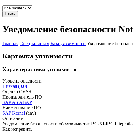
Найти
Уведомление безопасности Not
Главная
Специалистам
База уязвимостей
Уведомление безопасн
Карточка уязвимости
Характеристики уязвимости
Уровень опасности
Низкая (0.0)
Оценка CVSS
Производитель ПО
SAP AS ABAP
Наименование ПО
SAP Kernel
(any)
Описание
Уведомление безопасности об уязвимостях BC-XI-IBC Integration 
Как исправить