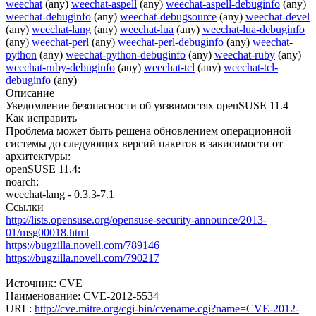
weechat
(any)
weechat-aspell
(any)
weechat-aspell-debuginfo
(any)
weechat-debuginfo
(any)
weechat-debugsource
(any)
weechat-devel
(any)
weechat-lang
(any)
weechat-lua
(any)
weechat-lua-debuginfo
(any)
weechat-perl
(any)
weechat-perl-debuginfo
(any)
weechat-
python
(any)
weechat-python-debuginfo
(any)
weechat-ruby
(any)
weechat-ruby-debuginfo
(any)
weechat-tcl
(any)
weechat-tcl-
debuginfo
(any)
Описание
Уведомление безопасности об уязвимостях openSUSE 11.4
Как исправить
Проблема может быть решена обновлением операционной
системы до следующих версий пакетов в зависимости от
архитектуры:
openSUSE 11.4:
noarch:
weechat-lang - 0.3.3-7.1
Ссылки
http://lists.opensuse.org/opensuse-security-announce/2013-
01/msg00018.html
https://bugzilla.novell.com/789146
https://bugzilla.novell.com/790217
Источник: CVE
Наименование: CVE-2012-5534
URL:
http://cve.mitre.org/cgi-bin/cvename.cgi?name=CVE-2012-