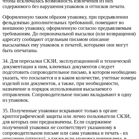
чтобы исключалась возможность извлечения из них
содержимого без нарушения упаковок и оттисков печати.
Оформленную таким образом упаковку, при предъявлении
фельдсвязью дополнительных требований, помещают во
внешнюю упаковку, оформленную согласно предъявляемым
требованиям. До первоначальной высылки (или возвращения)
адресату сообщают отдельным письмом описание
высылаемых ему упаковок и печатей, которыми они могут
быть опечатаны.
34. Для пересылки СКЗИ, эксплуатационной и технической
документации к ним, ключевых документов следует
подготовить сопроводительное письмо, в котором необходимо
указать, что посылается и в каком количестве, учетные номера
изделий или документов, а также, при необходимости,
назначение и порядок использования высылаемого
отправления. Сопроводительное письмо вкладывают в одну
из упаковок.
35. Полученные упаковки вскрывают только в органе
криптографической защиты или лично пользователи СКЗИ,
для которых они предназначены. Если содержимое
полученной упаковки не соответствует указанному в
сопроводительном письме или сама упаковка и печать - их
описанию (оттиску), а также если упаковка повреждена, в