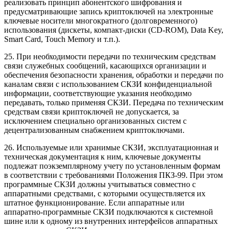
реализовать принцип абонентского шифрования и
предусматривающие запись криптоключей на электронные
ключевые носители
многократного (долговременного)
использования (дискеты, компакт-диски (CD-ROM), Data Key,
Smart Card, Touch Memory и т.п.).
25. При необходимости передачи по техническим средствам
связи служебных сообщений, касающихся организации и
обеспечения безопасности хранения, обработки и передачи по
каналам связи с использованием СКЗИ конфиденциальной
информации, соответствующие указания необходимо
передавать, только применяя СКЗИ. Передача по техническим
средствам связи криптоключей не допускается, за
исключением специально организованных систем с
децентрализованным снабжением криптоключами.
26. Используемые или хранимые СКЗИ, эксплуатационная и
техническая документация к ним, ключевые документы
подлежат поэкземплярному учету по установленным формам
в соответствии с требованиями
Положения ПКЗ-99
. При этом
программные СКЗИ должны учитываться совместно с
аппаратными средствами, с которыми осуществляется их
штатное функционирование. Если аппаратные или
аппаратно-программные СКЗИ подключаются к системной
шине или к одному из внутренних интерфейсов аппаратных