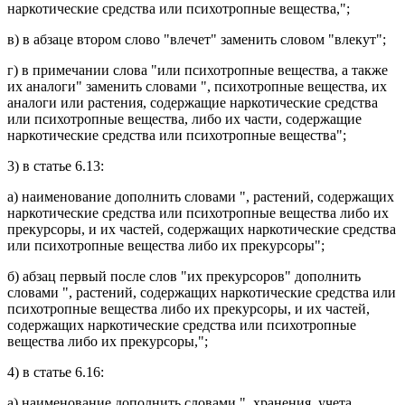
наркотические средства или психотропные вещества,";
в) в
абзаце втором
слово "влечет" заменить словом "влекут";
г) в
примечании
слова "или психотропные вещества, а также
их аналоги" заменить словами ", психотропные вещества, их
аналоги или растения, содержащие наркотические средства
или психотропные вещества, либо их части, содержащие
наркотические средства или психотропные вещества";
3) в
статье 6.13
:
а)
наименование
дополнить словами ", растений, содержащих
наркотические средства или психотропные вещества либо их
прекурсоры, и их частей, содержащих наркотические средства
или психотропные вещества либо их прекурсоры";
б)
абзац первый
после слов "их прекурсоров" дополнить
словами ", растений, содержащих наркотические средства или
психотропные вещества либо их прекурсоры, и их частей,
содержащих наркотические средства или психотропные
вещества либо их прекурсоры,";
4) в
статье 6.16
:
а)
наименование
дополнить словами ", хранения, учета,