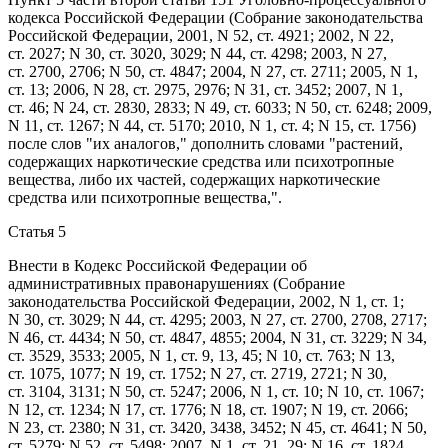
кодекса Российской Федерации (Собрание законодательства
Российской Федерации, 2001, N 52, ст. 4921; 2002, N 22,
ст. 2027; N 30, ст. 3020, 3029; N 44, ст. 4298; 2003, N 27,
ст. 2700, 2706; N 50, ст. 4847; 2004, N 27, ст. 2711; 2005, N 1,
ст. 13; 2006, N 28, ст. 2975, 2976; N 31, ст. 3452; 2007, N 1,
ст. 46; N 24, ст. 2830, 2833; N 49, ст. 6033; N 50, ст. 6248; 2009,
N 11, ст. 1267; N 44, ст. 5170; 2010, N 1, ст. 4; N 15, ст. 1756)
после слов "их аналогов," дополнить словами "растений,
содержащих наркотические средства или психотропные
вещества, либо их частей, содержащих наркотические
средства или психотропные вещества,".
Статья 5
Внести в
Кодекс
Российской Федерации об
административных правонарушениях (Собрание
законодательства Российской Федерации, 2002, N 1, ст. 1;
N 30, ст. 3029; N 44, ст. 4295; 2003, N 27, ст. 2700, 2708, 2717;
N 46, ст. 4434; N 50, ст. 4847, 4855; 2004, N 31, ст. 3229; N 34,
ст. 3529, 3533; 2005, N 1, ст. 9, 13, 45; N 10, ст. 763; N 13,
ст. 1075, 1077; N 19, ст. 1752; N 27, ст. 2719, 2721; N 30,
ст. 3104, 3131; N 50, ст. 5247; 2006, N 1, ст. 10; N 10, ст. 1067;
N 12, ст. 1234; N 17, ст. 1776; N 18, ст. 1907; N 19, ст. 2066;
N 23, ст. 2380; N 31, ст. 3420, 3438, 3452; N 45, ст. 4641; N 50,
ст. 5279; N 52, ст. 5498; 2007, N 1, ст. 21, 29; N 16, ст. 1824,