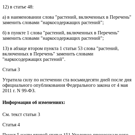
12) в
статье 48
:
а) в
наименовании
слова "растений, включенных в Перечень"
заменить словами "наркосодержащих растений";
б) в
пункте 1
слова "растений, включенных в Перечень"
заменить словами "наркосодержащих растений";
13) в
абзаце втором пункта 1 статьи 53
слова "растений,
включенных в Перечень" заменить словами
"наркосодержащих растений".
Статья 3
Утратила силу
по истечении ста восьмидесяти дней после дня
официального опубликования
Федерального закона от 4 мая
2011 г. N 99-ФЗ.
Информация об изменениях:
См. текст
статьи 3
Статья 4
Пункт 5 части второй статьи 151
Уголовно-процессуального