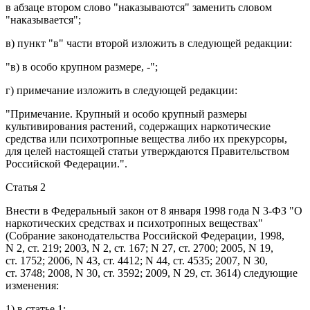
в
абзаце втором
слово "наказываются" заменить словом
"наказывается";
в)
пункт "в" части второй
изложить в следующей редакции:
"в) в особо крупном размере, -";
г)
примечание
изложить в следующей редакции:
"
Примечание.
Крупный и особо крупный размеры
культивирования растений, содержащих наркотические
средства или психотропные вещества либо их прекурсоры,
для целей настоящей статьи утверждаются Правительством
Российской Федерации.".
Статья 2
Внести в
Федеральный закон
от 8 января 1998 года N 3-ФЗ "О
наркотических средствах и психотропных веществах"
(Собрание законодательства Российской Федерации, 1998,
N 2, ст. 219; 2003, N 2, ст. 167; N 27, ст. 2700; 2005, N 19,
ст. 1752; 2006, N 43, ст. 4412; N 44, ст. 4535; 2007, N 30,
ст. 3748; 2008, N 30, ст. 3592; 2009, N 29, ст. 3614) следующие
изменения:
1) в
статье 1
: