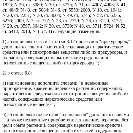
1825; N 26, ст. 3089; N 30, ст. 3755; N 31, ст. 4007, 4008; N 41,
ст. 4845; N 43, ст. 5084; N 46, ст. 5553; 2008, N 18, ст. 1941;
N 20, ст. 2251; N 30, ст. 3604; N 49, ст. 5745; N 52, ст. 6235,
6236; 2009, N 7, ст. 777; N 23, ст. 2759; N 26, ст. 3120, 3122;
N 29, ст. 3597, 3642; N 30, ст. 3739; N 48, ст. 5711, 5724; N 52,
ст. 6412; 2010, N 1, ст. 1) следующие изменения:
1)
абзац первый части 1 статьи 3.12
после слов "прекурсоров,"
дополнить словами "растений, содержащих наркотические
средства или психотропные вещества либо их прекурсоры, и
их частей, содержащих наркотические средства или
психотропные вещества либо их прекурсоры,";
2) в
статье 6.8
:
а)
наименование
дополнить словами "и незаконные
приобретение, хранение, перевозка растений, содержащих
наркотические средства или психотропные вещества, либо их
частей, содержащих наркотические средства или
психотропные вещества";
б)
абзац первый
после слов "их аналогов" дополнить словами
", а также незаконные приобретение, хранение, перевозка без
цели сбыта растений, содержащих наркотические средства
или психотропные вещества, либо их частей, содержащих