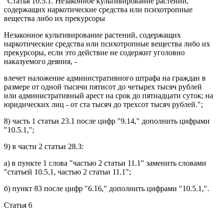
"
Статья 10.5.1.
Незаконное культивирование растений,
содержащих наркотические средства или психотропные
вещества либо их прекурсоры
Незаконное культивирование растений, содержащих
наркотические средства или психотропные вещества либо их
прекурсоры, если это действие не содержит уголовно
наказуемого деяния, -
влечет наложение административного штрафа на граждан в
размере от одной тысячи пятисот до четырех тысяч рублей
или административный арест на срок до пятнадцати суток; на
юридических лиц - от ста тысяч до трехсот тысяч рублей.";
8)
часть 1 статьи 23.1
после цифр "9.14," дополнить цифрами
"10.5.1,";
9) в
части 2 статьи 28.3
:
а) в
пункте 1
слова "частью 2 статьи 11.1" заменить словами
"статьей 10.5.1, частью 2 статьи 11.1";
б)
пункт 83
после цифр "6.16," дополнить цифрами "10.5.1,".
Статья 6