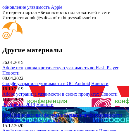
обновление
уязвимость
Apple
Интернет-портал «Безопасность пользователей в сети
Интернет»
admin@safe-surf.ru
https://safe-surf.ru
Другие материалы
26.01.2015
Adobe исправила критическую уязвимость во Flash Player
Новости
08.04.2022
Google устранила уязвимости в ОС Android
Новости
16.10.2019
Adobe устранила уязвимости в своих продуктах
Новости
11.03.2019
РусКрипто 2019
Новости
26.01.2017
19-й Национальный форум информационной безопасности
«Инфофорум-2017»
Новости
15.12.2020
Apple устранила уязвимости в своих продуктах
Новости