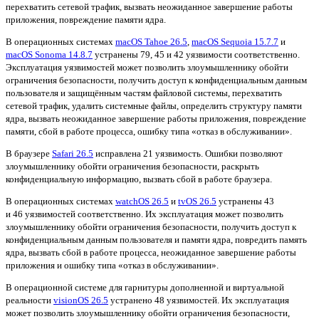
перехватить сетевой трафик, вызвать неожиданное завершение работы
приложения, повреждение памяти ядра.
В операционных системах
macOS Tahoe 26.5
,
macOS Sequoia 15.7.7
и
macOS Sonoma 14.8.7
устранены 79, 45 и 42 уязвимости соответственно.
Эксплуатация уязвимостей может позволить злоумышленнику обойти
ограничения безопасности, получить доступ к конфиденциальным данным
пользователя и защищённым частям файловой системы, перехватить
сетевой трафик, удалить системные файлы, определить структуру памяти
ядра, вызвать неожиданное завершение работы приложения, повреждение
памяти, сбой в работе процесса, ошибку типа «отказ в обслуживании».
В браузере
Safari 26.5
исправлена 21 уязвимость. Ошибки позволяют
злоумышленнику обойти ограничения безопасности, раскрыть
конфиденциальную информацию, вызвать сбой в работе браузера.
В операционных системах
watchOS 26.5
и
tvOS 26.5
устранены 43
и 46 уязвимостей соответственно. Их эксплуатация может позволить
злоумышленнику обойти ограничения безопасности, получить доступ к
конфиденциальным данным пользователя и памяти ядра, повредить память
ядра, вызвать сбой в работе процесса, неожиданное завершение работы
приложения и ошибку типа «отказ в обслуживании».
В операционной системе для гарнитуры дополненной и виртуальной
реальности
visionOS 26.5
устранено 48 уязвимостей. Их эксплуатация
может позволить злоумышленнику обойти ограничения безопасности,