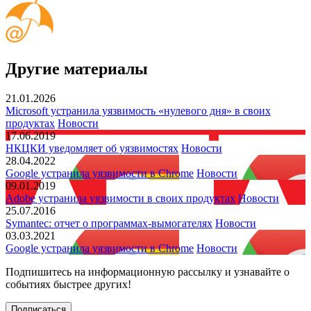
Другие материалы
21.01.2026
Microsoft устранила уязвимость «нулевого дня» в своих
продуктах
Новости
17.06.2019
НКЦКИ уведомляет об уязвимостях
Новости
28.04.2022
Google устранила уязвимости в Chrome
Новости
09.01.2019
Adobe устранила уязвимости в своих продуктах
Новости
25.07.2016
Symantec: отчет о программах-вымогателях
Новости
03.03.2021
Google устранила уязвимости в Chrome
Новости
Подпишитесь
на информационную рассылку и узнавайте о
событиях быстрее других!
Подписаться