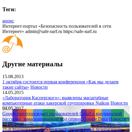
Теги:
анонс
Интернет-портал «Безопасность пользователей в сети
Интернет»
admin@safe-surf.ru
https://safe-surf.ru
Другие материалы
15.08.2013
1 октября состоится первая конференция «Как мы делаем
такие сайты»
Новости
14.05.2015
«Лаборатория Касперского»: выявлены масштабные
компьютерные атаки хакерской группировки Naikon
Новости
04.05.2017
Google предупреждает пользователей Gmail о вредоносной
рассылке, замаскированной под сервис Google Docs
Новости
22.01.2019
21-й Национальный форум информационной безопасности