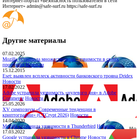
Интернет-портал «Безопасность пользователей в сети
Интернет»
admin@safe-surf.ru
https://safe-surf.ru
Другие материалы
07.02.2025
Mozilla устранила множественные уязвимости в своих
продуктах
Новости
15.12.2015
Eset: выявлен всплеск активности банковского трояна Dridex
Новости
17.02.2022
Adobe устранила уязвимость «нулевого дня» в Adobe
Commerce
Новости
25.05.2026
XV симпозиум «Современные тенденции в
криптографии» (CTCrypt 2026)
Новости
14.04.2020
Mozilla устранила уязвимости в Thunderbird
Новости
17.03.2022
Google устранила уязвимости в Chrome
Новости