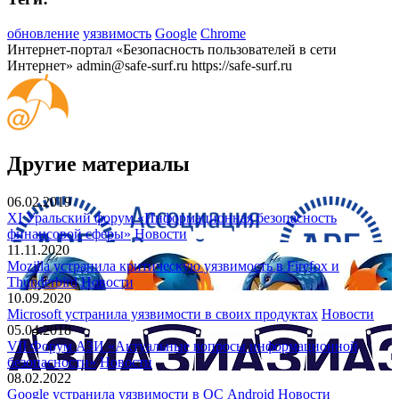
обновление
уязвимость
Google
Chrome
Интернет-портал «Безопасность пользователей в сети
Интернет»
admin@safe-surf.ru
https://safe-surf.ru
Другие материалы
06.02.2019
XI Уральский форум «Информационная безопасность
финансовой сферы»
Новости
11.11.2020
Mozilla устранила критическую уязвимость в Firefox и
Thunderbird
Новости
10.09.2020
Microsoft устранила уязвимости в своих продуктах
Новости
05.04.2018
VII Форум АЗИ «Актуальные вопросы информационной
безопасности»
Новости
08.02.2022
Google устранила уязвимости в ОС Android
Новости