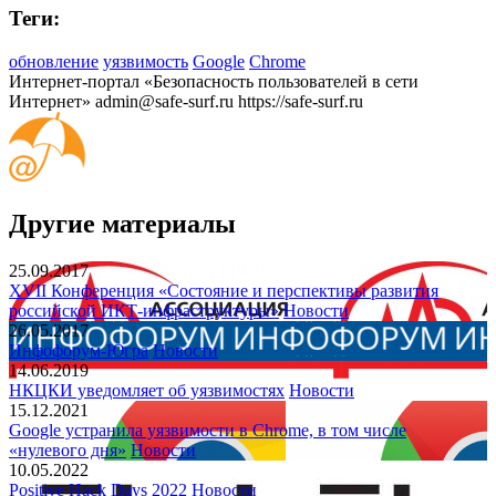
Теги:
обновление
уязвимость
Google
Chrome
Интернет-портал «Безопасность пользователей в сети
Интернет»
admin@safe-surf.ru
https://safe-surf.ru
Другие материалы
25.09.2017
XVII Конференция «Состояние и перспективы развития
российской ИКТ-инфраструктуры»
Новости
26.05.2017
Инфофорум-Югра
Новости
14.06.2019
НКЦКИ уведомляет об уязвимостях
Новости
15.12.2021
Google устранила уязвимости в Chrome, в том числе
«нулевого дня»
Новости
10.05.2022
Positive Hack Days 2022
Новости