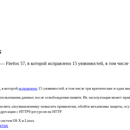
x
— Firefox 57, в которой исправлено 15 уязвимостей, в том числе
, в которой
исправлено
15 уязвимостей, в том числе три критические и одна вы
пользования данных после освобождения памяти. Их эксплуатация может при
зволить злоумышленнику повысить привилегии, обойти механизмы защиты, осущ
адресации с HTTPS-ресурсов на HTTP.
 систем OS X и Linux.
ктах