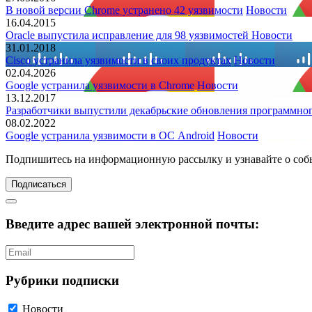
В новой версии Chrome устранено 42 уязвимости
Новости
16.04.2015
Oracle выпустила исправление для 98 уязвимостей
Новости
31.01.2018
Cisco устранила уязвимости в своих продуктах
Новости
02.04.2026
Google устранила уязвимости в Chrome
Новости
13.12.2017
Разработчики выпустили декабрьские обновления программног
08.02.2022
Google устранила уязвимости в ОС Android
Новости
Подпишитесь
на информационную рассылку и узнавайте о соб
Подписаться
Введите адрес вашей электронной почты:
Рубрики подписки
Новости