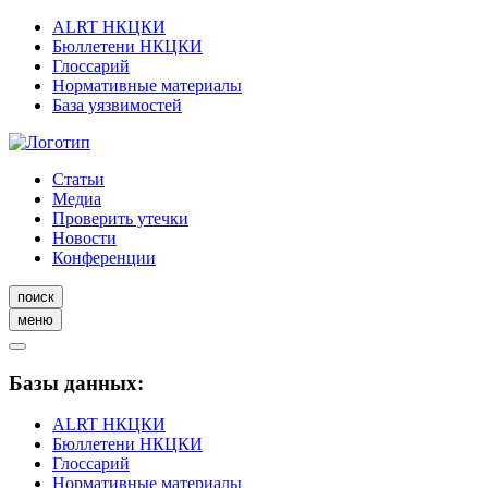
ALRT НКЦКИ
Бюллетени НКЦКИ
Глоссарий
Нормативные материалы
База уязвимостей
Статьи
Медиа
Проверить утечки
Новости
Конференции
поиск
меню
Базы данных:
ALRT НКЦКИ
Бюллетени НКЦКИ
Глоссарий
Нормативные материалы