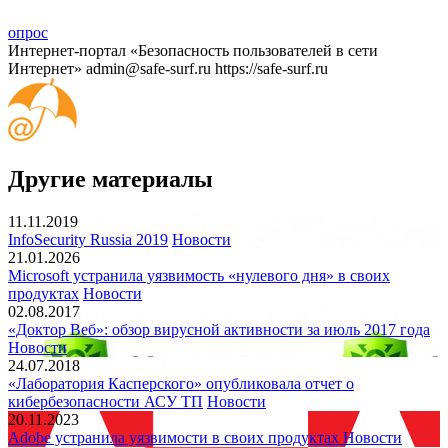
опрос
Интернет-портал «Безопасность пользователей в сети
Интернет»
admin@safe-surf.ru
https://safe-surf.ru
Другие материалы
11.11.2019
InfoSecurity Russia 2019
Новости
21.01.2026
Microsoft устранила уязвимость «нулевого дня» в своих
продуктах
Новости
02.08.2017
«Доктор Веб»: обзор вирусной активности за июль 2017 года
Новости
24.07.2018
«Лаборатория Касперского» опубликовала отчет о
кибербезопасности АСУ ТП
Новости
20.11.2023
Adobe устранила уязвимости в своих продуктах
Новости