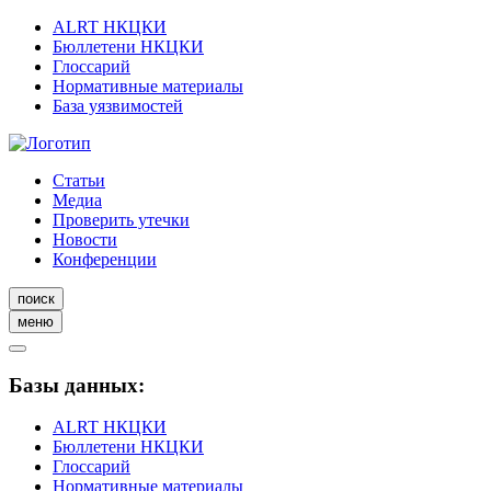
ALRT НКЦКИ
Бюллетени НКЦКИ
Глоссарий
Нормативные материалы
База уязвимостей
Статьи
Медиа
Проверить утечки
Новости
Конференции
поиск
меню
Базы данных:
ALRT НКЦКИ
Бюллетени НКЦКИ
Глоссарий
Нормативные материалы