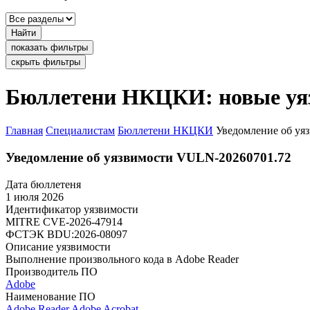
Найти
показать фильтры
скрыть фильтры
Бюллетени НКЦКИ: новые уя
Главная
Специалистам
Бюллетени НКЦКИ
Уведомление об уя
Уведомление об уязвимости VULN-20260701.72
Дата бюллетеня
1 июля 2026
Идентификатор уязвимости
MITRE
CVE-2026-47914
ФСТЭК
BDU:2026-08097
Описание уязвимости
Выполнение произвольного кода в Adobe Reader
Производитель ПО
Adobe
Наименование ПО
Adobe Reader
Adobe Acrobat