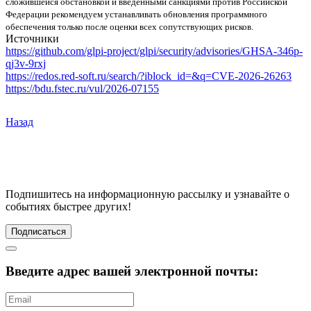
сложившейся обстановкой и введенными санкциями против Российской
Федерации рекомендуем устанавливать обновления программного
обеспечения только после оценки всех сопутствующих рисков.
Источники
https://github.com/glpi-project/glpi/security/advisories/GHSA-346p-
qj3v-9rxj
https://redos.red-soft.ru/search/?iblock_id=&q=CVE-2026-26263
https://bdu.fstec.ru/vul/2026-07155
Назад
Подпишитесь
на информационную рассылку и узнавайте о
событиях быстрее других!
Подписаться
Введите адрес вашей электронной почты: