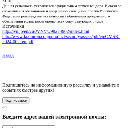
Есть
Данная уязвимость устраняется официальным патчем вендора. В связи со
сложившейся обстановкой и введенными санкциями против Российской
Федерации рекомендуем устанавливать обновления программного
обеспечения только после оценки всех сопутствующих рисков.
Источники
http://jvn.jp/en/vu/JVNVU98274902/index.html
http://www.fa.omron.co.jp/product/security/assets/pdf/en/OMSR-
2024-002_en.pdf
Назад
Подпишитесь
на информационную рассылку и узнавайте о
событиях быстрее других!
Подписаться
Введите адрес вашей электронной почты: