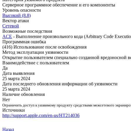
Серверное программное обеспечение и его компоненты
Уровень опасности
Высокий (8.8)
Вектор атаки
Сетевой
Возможные последствия
ACE
- Выполнение произвольного кода (Arbitrary Code Executio
Программная ошибка
(416) Использование после освобождения
Метод эксплуатации уязвимости
Открытие пользователем специально созданной вредоносной в
Взаимодействие с пользователем
Да
Дата выявления
25 марта 2024
Дата последнего обновления информации об уязвимости
25 марта 2024
Наличие обновления
Нет
Ограничить доступ к уязвимому продукту средствами межсетевого экранир
Источники
http://support.apple.com/en-us/HT214036
Назад