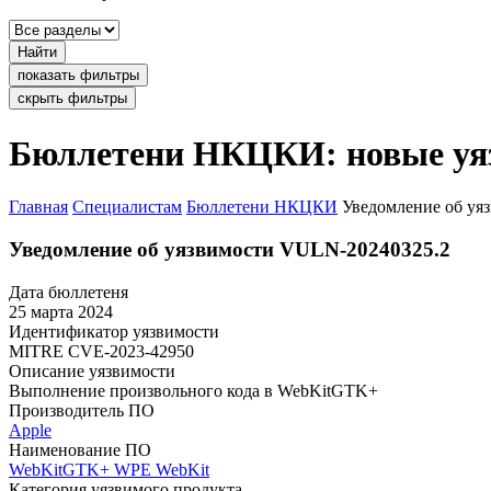
Найти
показать фильтры
скрыть фильтры
Бюллетени НКЦКИ: новые уя
Главная
Специалистам
Бюллетени НКЦКИ
Уведомление об уя
Уведомление об уязвимости VULN-20240325.2
Дата бюллетеня
25 марта 2024
Идентификатор уязвимости
MITRE
CVE-2023-42950
Описание уязвимости
Выполнение произвольного кода в WebKitGTK+
Производитель ПО
Apple
Наименование ПО
WebKitGTK+
WPE WebKit
Категория уязвимого продукта