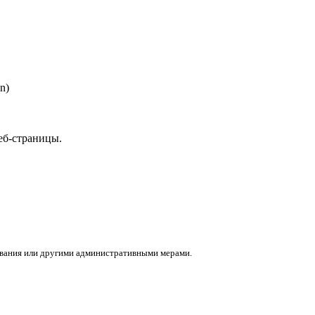
n)
еб-страницы.
ования или другими административными мерами.