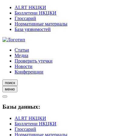
ALRT НКЦКИ
Бюллетени НКЦКИ
Глоссарий
Нормативные материалы
База уязвимостей
Статьи
Медиа
Проверить утечки
Новости
Конференции
поиск
меню
Базы данных:
ALRT НКЦКИ
Бюллетени НКЦКИ
Глоссарий
Нормативные материалы