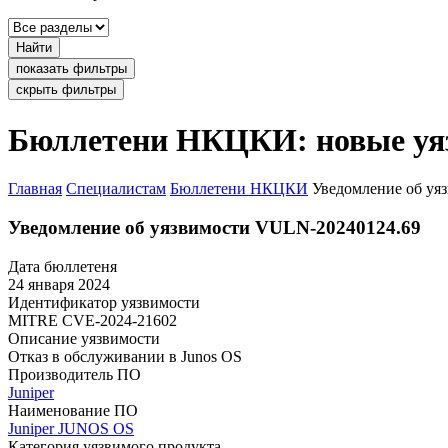
Найти
показать фильтры
скрыть фильтры
Бюллетени НКЦКИ: новые уя
Главная
Специалистам
Бюллетени НКЦКИ
Уведомление об уя
Уведомление об уязвимости VULN-20240124.69
Дата бюллетеня
24 января 2024
Идентификатор уязвимости
MITRE
CVE-2024-21602
Описание уязвимости
Отказ в обслуживании в Junos OS
Производитель ПО
Juniper
Наименование ПО
Juniper JUNOS OS
Категория уязвимого продукта