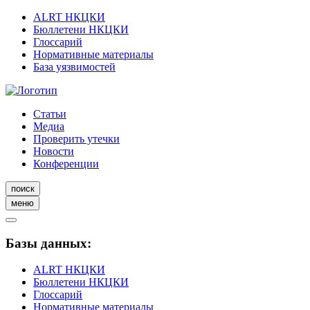
ALRT НКЦКИ
Бюллетени НКЦКИ
Глоссарий
Нормативные материалы
База уязвимостей
Статьи
Медиа
Проверить утечки
Новости
Конференции
поиск
меню
Базы данных:
ALRT НКЦКИ
Бюллетени НКЦКИ
Глоссарий
Нормативные материалы