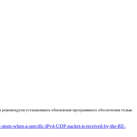
и рекомендуем устанавливать обновления программного обеспечения только
-stops-when-a-specific-IPv4-UDP-packet-is-received-by-the-RE-