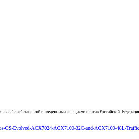
ложившейся обстановкой и введенными санкциями против Российской Федераци
etin-Junos-OS-Evolved-ACX7024-ACX7100-32C-and-ACX7100-48L-Traffic