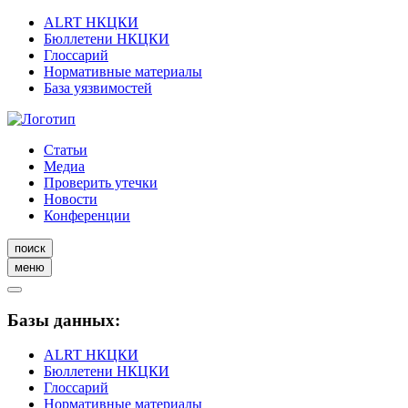
ALRT НКЦКИ
Бюллетени НКЦКИ
Глоссарий
Нормативные материалы
База уязвимостей
Статьи
Медиа
Проверить утечки
Новости
Конференции
поиск
меню
Базы данных:
ALRT НКЦКИ
Бюллетени НКЦКИ
Глоссарий
Нормативные материалы