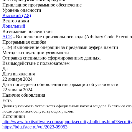
Прикладное программное обеспечение
Уровень опасности
Высокий (7.8)
Вектор атаки
Локальный
Возможные последствия
ACE
- Выполнение произвольного кода (Arbitrary Code Executio
Программная ошибка
(119) Выполнение операций за пределами буфера памяти
Метод эксплуатации уязвимости
Отправка специально сформированных данных.
Взаимодействие с пользователем
Да
Дата выявления
22 января 2024
Дата последнего обновления информации об уязвимости
22 января 2024
Наличие обновления
Есть
Данная уязвимость устраняется официальным патчем вендора. В связи со с
после оценки всех сопутствующих рисков.
Источники
http://www.foxitsoftware.com/support/security-bulletins.html?S
https://bdu.fstec.ru/vul/2023-09053