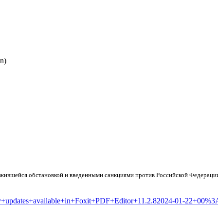
n)
ложившейся обстановкой и введенными санкциями против Российской Федераци
ecurity+updates+available+in+Foxit+PDF+Editor+11.2.82024-01-22+0