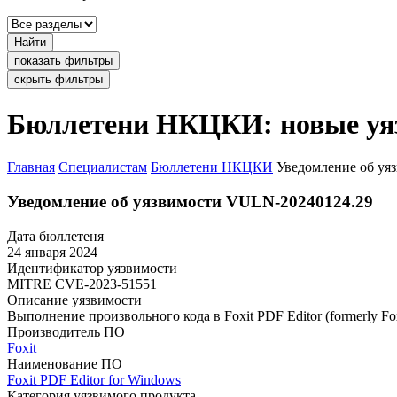
Найти
показать фильтры
скрыть фильтры
Бюллетени НКЦКИ: новые уя
Главная
Специалистам
Бюллетени НКЦКИ
Уведомление об уя
Уведомление об уязвимости VULN-20240124.29
Дата бюллетеня
24 января 2024
Идентификатор уязвимости
MITRE
CVE-2023-51551
Описание уязвимости
Выполнение произвольного кода в Foxit PDF Editor (formerly F
Производитель ПО
Foxit
Наименование ПО
Foxit PDF Editor for Windows
Категория уязвимого продукта