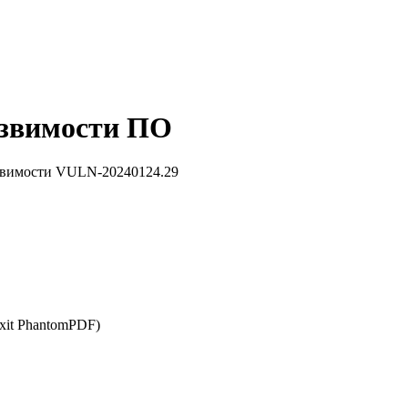
звимости ПО
звимости VULN-20240124.29
oxit PhantomPDF)