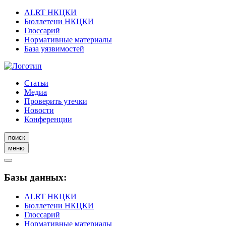
ALRT НКЦКИ
Бюллетени НКЦКИ
Глоссарий
Нормативные материалы
База уязвимостей
Статьи
Медиа
Проверить утечки
Новости
Конференции
поиск
меню
Базы данных:
ALRT НКЦКИ
Бюллетени НКЦКИ
Глоссарий
Нормативные материалы