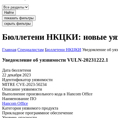
Найти
показать фильтры
скрыть фильтры
Бюллетени НКЦКИ: новые уя
Главная
Специалистам
Бюллетени НКЦКИ
Уведомление об уя
Уведомление об уязвимости VULN-20231222.1
Дата бюллетеня
22 декабря 2023
Идентификатор уязвимости
MITRE
CVE-2023-50234
Описание уязвимости
Выполнение произвольного кода в Hancom Office
Наименование ПО
Hancom Office
Категория уязвимого продукта
Прикладное программное обеспечение
Уровень опасности