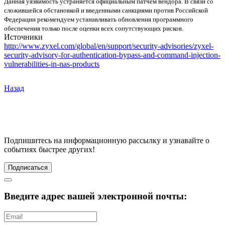
Данная уязвимость устраняется официальным патчем вендора. В связи со
сложившейся обстановкой и введенными санкциями против Российской
Федерации рекомендуем устанавливать обновления программного
обеспечения только после оценки всех сопутствующих рисков.
Источники
http://www.zyxel.com/global/en/support/security-advisories/zyxel-
security-advisory-for-authentication-bypass-and-command-injection-
vulnerabilities-in-nas-products
Назад
Подпишитесь
на информационную рассылку и узнавайте о
событиях быстрее других!
Подписаться
Введите адрес вашей электронной почты: