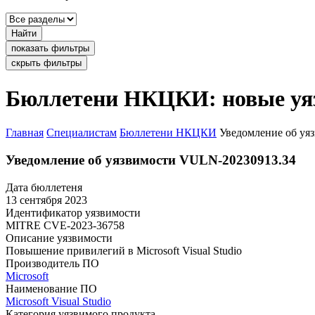
Найти
показать фильтры
скрыть фильтры
Бюллетени НКЦКИ: новые уя
Главная
Специалистам
Бюллетени НКЦКИ
Уведомление об уя
Уведомление об уязвимости VULN-20230913.34
Дата бюллетеня
13 сентября 2023
Идентификатор уязвимости
MITRE
CVE-2023-36758
Описание уязвимости
Повышение привилегий в Microsoft Visual Studio
Производитель ПО
Microsoft
Наименование ПО
Microsoft Visual Studio
Категория уязвимого продукта