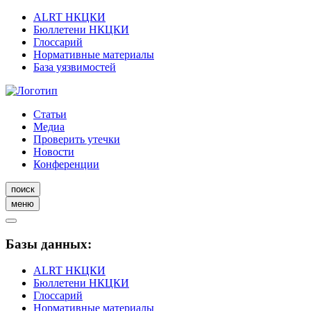
ALRT НКЦКИ
Бюллетени НКЦКИ
Глоссарий
Нормативные материалы
База уязвимостей
Статьи
Медиа
Проверить утечки
Новости
Конференции
поиск
меню
Базы данных:
ALRT НКЦКИ
Бюллетени НКЦКИ
Глоссарий
Нормативные материалы