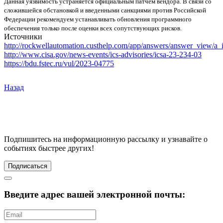
Данная уязвимость устраняется официальным патчем вендора. В связи со
сложившейся обстановкой и введенными санкциями против Российской
Федерации рекомендуем устанавливать обновления программного
обеспечения только после оценки всех сопутствующих рисков.
Источники
http://rockwellautomation.custhelp.com/app/answers/answer_view/a
http://www.cisa.gov/news-events/ics-advisories/icsa-23-234-03
https://bdu.fstec.ru/vul/2023-04775
Назад
Подпишитесь
на информационную рассылку и узнавайте о
событиях быстрее других!
Подписаться
Введите адрес вашей электронной почты: