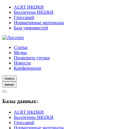
ALRT НКЦКИ
Бюллетени НКЦКИ
Глоссарий
Нормативные материалы
База уязвимостей
Статьи
Медиа
Проверить утечки
Новости
Конференции
поиск
меню
Базы данных:
ALRT НКЦКИ
Бюллетени НКЦКИ
Глоссарий
Нормативные материалы