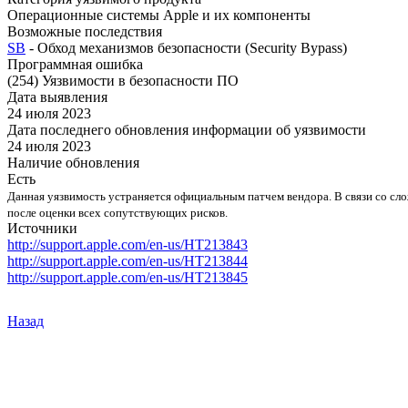
Операционные системы Apple и их компоненты
Возможные последствия
SB
- Обход механизмов безопасности (Security Bypass)
Программная ошибка
(254) Уязвимости в безопасности ПО
Дата выявления
24 июля 2023
Дата последнего обновления информации об уязвимости
24 июля 2023
Наличие обновления
Есть
Данная уязвимость устраняется официальным патчем вендора. В связи со с
после оценки всех сопутствующих рисков.
Источники
http://support.apple.com/en-us/HT213843
http://support.apple.com/en-us/HT213844
http://support.apple.com/en-us/HT213845
Назад