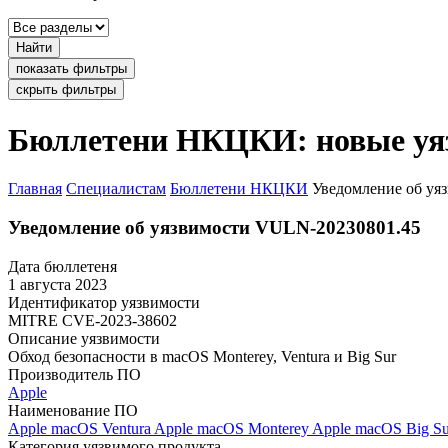
Найти
показать фильтры
скрыть фильтры
Бюллетени НКЦКИ: новые уя
Главная
Специалистам
Бюллетени НКЦКИ
Уведомление об уя
Уведомление об уязвимости VULN-20230801.45
Дата бюллетеня
1 августа 2023
Идентификатор уязвимости
MITRE
CVE-2023-38602
Описание уязвимости
Обход безопасности в macOS Monterey, Ventura и Big Sur
Производитель ПО
Apple
Наименование ПО
Apple macOS Ventura
Apple macOS Monterey
Apple macOS Big Su
Категория уязвимого продукта