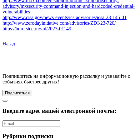
http://www.moxa.com/en/support/product-support/security-
advisory/mxsecurity-command-injection-and-hardcoded-credential-
vulnerabilities
http://www.cisa.gov/news-events/ics-advisories/icsa-23-145-01
http://www.zerodayinitiative.com/advisories/ZDI-23-720/
https://bdu.fstec.ru/vul/2023-01149
Назад
Подпишитесь
на информационную рассылку и узнавайте о
событиях быстрее других!
Подписаться
Введите адрес вашей электронной почты:
Рубрики подписки