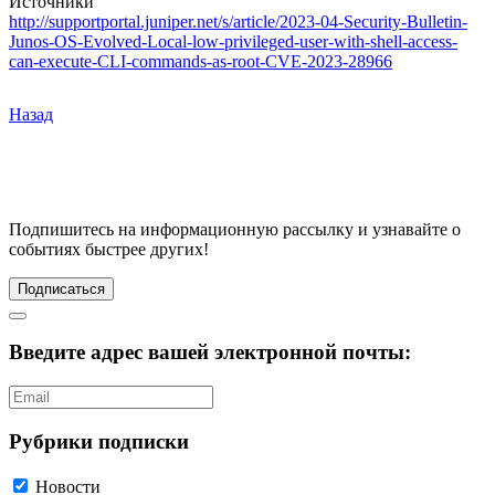
Источники
http://supportportal.juniper.net/s/article/2023-04-Security-Bulletin-
Junos-OS-Evolved-Local-low-privileged-user-with-shell-access-
can-execute-CLI-commands-as-root-CVE-2023-28966
Назад
Подпишитесь
на информационную рассылку и узнавайте о
событиях быстрее других!
Подписаться
Введите адрес вашей электронной почты:
Рубрики подписки
Новости