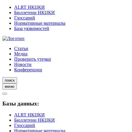
ALRT НКЦКИ
Бюллетени НКЦКИ
Глоссарий
Нормативные материалы
База уязвимостей
Статьи
Медиа
Проверить утечки
Новости
Конференции
поиск
меню
Базы данных:
ALRT НКЦКИ
Бюллетени НКЦКИ
Глоссарий
Нормативные материалы