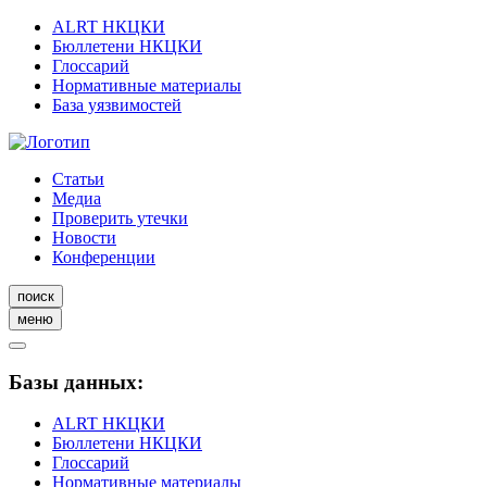
ALRT НКЦКИ
Бюллетени НКЦКИ
Глоссарий
Нормативные материалы
База уязвимостей
Статьи
Медиа
Проверить утечки
Новости
Конференции
поиск
меню
Базы данных:
ALRT НКЦКИ
Бюллетени НКЦКИ
Глоссарий
Нормативные материалы