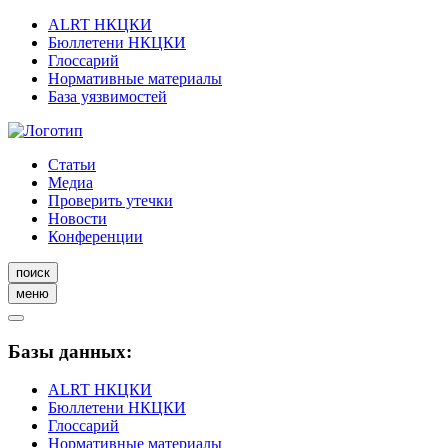
ALRT НКЦКИ
Бюллетени НКЦКИ
Глоссарий
Нормативные материалы
База уязвимостей
Статьи
Медиа
Проверить утечки
Новости
Конференции
поиск
меню
Базы данных:
ALRT НКЦКИ
Бюллетени НКЦКИ
Глоссарий
Нормативные материалы