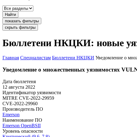
Найти
показать фильтры
скрыть фильтры
Бюллетени НКЦКИ: новые уя
Главная
Специалистам
Бюллетени НКЦКИ
Уведомление о мно
Уведомление о множественных уязвимостях VULN
Дата бюллетеня
12 августа 2022
Идентификатор уязвимости
MITRE
CVE-2022-29959
CVE-2022-29960
Производитель ПО
Emerson
Наименование ПО
Emerson OpenBSII
Уровень опасности
Критический (9.6, 7.8)