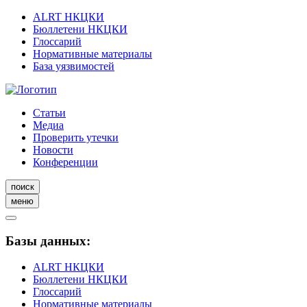
ALRT НКЦКИ
Бюллетени НКЦКИ
Глоссарий
Нормативные материалы
База уязвимостей
Статьи
Медиа
Проверить утечки
Новости
Конференции
поиск
меню
Базы данных:
ALRT НКЦКИ
Бюллетени НКЦКИ
Глоссарий
Нормативные материалы