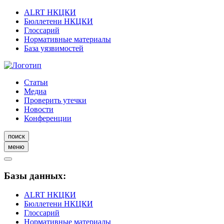
ALRT НКЦКИ
Бюллетени НКЦКИ
Глоссарий
Нормативные материалы
База уязвимостей
Статьи
Медиа
Проверить утечки
Новости
Конференции
поиск
меню
Базы данных:
ALRT НКЦКИ
Бюллетени НКЦКИ
Глоссарий
Нормативные материалы