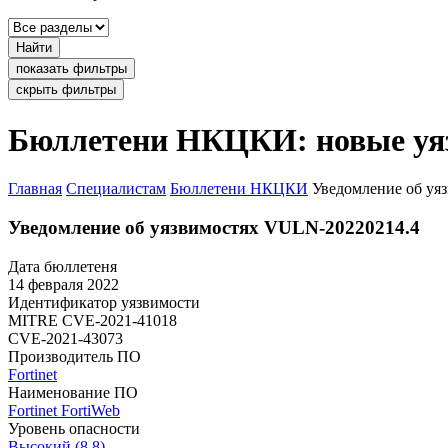
Найти
показать фильтры
скрыть фильтры
Бюллетени НКЦКИ: новые уя
Главная
Специалистам
Бюллетени НКЦКИ
Уведомление об уя
Уведомление об уязвимостях VULN-20220214.4
Дата бюллетеня
14 февраля 2022
Идентификатор уязвимости
MITRE
CVE-2021-41018
CVE-2021-43073
Производитель ПО
Fortinet
Наименование ПО
Fortinet FortiWeb
Уровень опасности
Высокий (8.8)