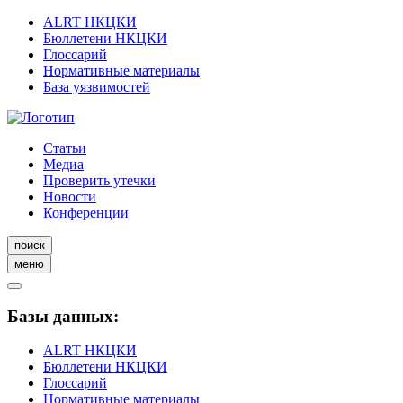
ALRT НКЦКИ
Бюллетени НКЦКИ
Глоссарий
Нормативные материалы
База уязвимостей
Статьи
Медиа
Проверить утечки
Новости
Конференции
поиск
меню
Базы данных:
ALRT НКЦКИ
Бюллетени НКЦКИ
Глоссарий
Нормативные материалы