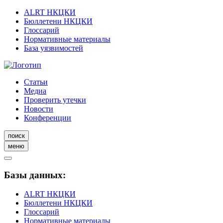
ALRT НКЦКИ
Бюллетени НКЦКИ
Глоссарий
Нормативные материалы
База уязвимостей
Статьи
Медиа
Проверить утечки
Новости
Конференции
поиск
меню
Базы данных:
ALRT НКЦКИ
Бюллетени НКЦКИ
Глоссарий
Нормативные материалы