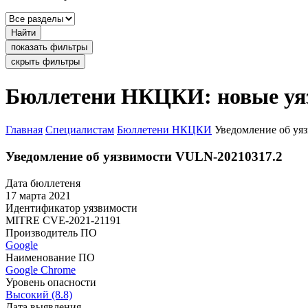
Найти
показать фильтры
скрыть фильтры
Бюллетени НКЦКИ: новые уя
Главная
Специалистам
Бюллетени НКЦКИ
Уведомление об уя
Уведомление об уязвимости VULN-20210317.2
Дата бюллетеня
17 марта 2021
Идентификатор уязвимости
MITRE
CVE-2021-21191
Производитель ПО
Google
Наименование ПО
Google Chrome
Уровень опасности
Высокий (8.8)
Дата выявления