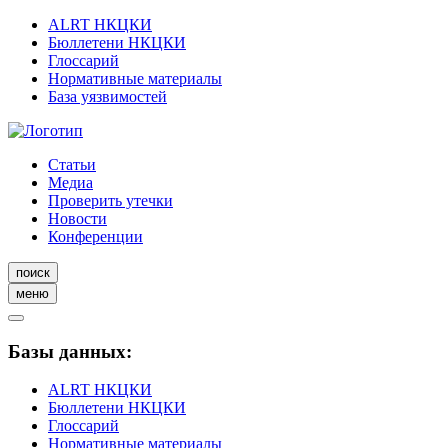
ALRT НКЦКИ
Бюллетени НКЦКИ
Глоссарий
Нормативные материалы
База уязвимостей
Статьи
Медиа
Проверить утечки
Новости
Конференции
поиск
меню
Базы данных:
ALRT НКЦКИ
Бюллетени НКЦКИ
Глоссарий
Нормативные материалы