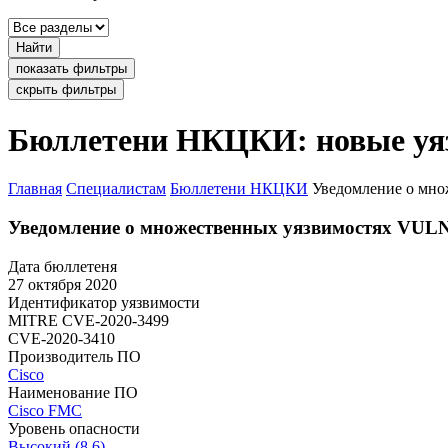
Найти
показать фильтры
скрыть фильтры
Бюллетени НКЦКИ: новые уя
Главная
Специалистам
Бюллетени НКЦКИ
Уведомление о мно
Уведомление о множественных уязвимостях VULN
Дата бюллетеня
27 октября 2020
Идентификатор уязвимости
MITRE
CVE-2020-3499
CVE-2020-3410
Производитель ПО
Cisco
Наименование ПО
Cisco FMC
Уровень опасности
Высокий (8.6)