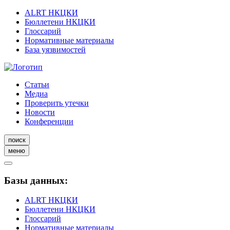
ALRT НКЦКИ
Бюллетени НКЦКИ
Глоссарий
Нормативные материалы
База уязвимостей
Статьи
Медиа
Проверить утечки
Новости
Конференции
поиск
меню
Базы данных:
ALRT НКЦКИ
Бюллетени НКЦКИ
Глоссарий
Нормативные материалы