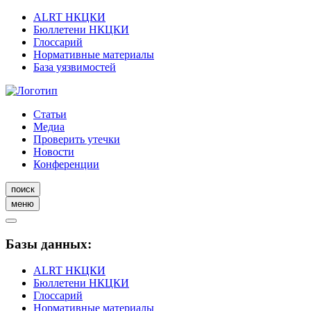
ALRT НКЦКИ
Бюллетени НКЦКИ
Глоссарий
Нормативные материалы
База уязвимостей
Статьи
Медиа
Проверить утечки
Новости
Конференции
поиск
меню
Базы данных:
ALRT НКЦКИ
Бюллетени НКЦКИ
Глоссарий
Нормативные материалы