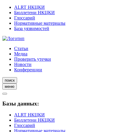
ALRT НКЦКИ
Бюллетени НКЦКИ
Глоссарий
Нормативные материалы
База уязвимостей
Статьи
Медиа
Проверить утечки
Новости
Конференции
поиск
меню
Базы данных:
ALRT НКЦКИ
Бюллетени НКЦКИ
Глоссарий
Нормативные материалы