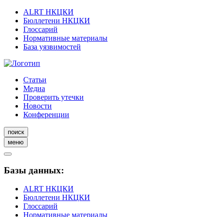
ALRT НКЦКИ
Бюллетени НКЦКИ
Глоссарий
Нормативные материалы
База уязвимостей
Статьи
Медиа
Проверить утечки
Новости
Конференции
поиск
меню
Базы данных:
ALRT НКЦКИ
Бюллетени НКЦКИ
Глоссарий
Нормативные материалы