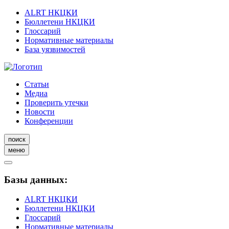
ALRT НКЦКИ
Бюллетени НКЦКИ
Глоссарий
Нормативные материалы
База уязвимостей
Статьи
Медиа
Проверить утечки
Новости
Конференции
поиск
меню
Базы данных:
ALRT НКЦКИ
Бюллетени НКЦКИ
Глоссарий
Нормативные материалы