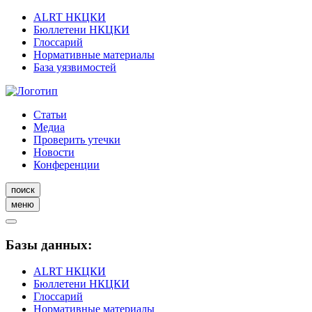
ALRT НКЦКИ
Бюллетени НКЦКИ
Глоссарий
Нормативные материалы
База уязвимостей
Статьи
Медиа
Проверить утечки
Новости
Конференции
поиск
меню
Базы данных:
ALRT НКЦКИ
Бюллетени НКЦКИ
Глоссарий
Нормативные материалы