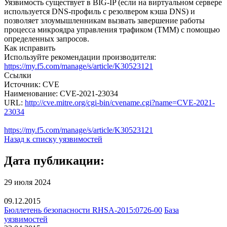
Уязвимость существует в BIG-IP (если на виртуальном сервере
используется DNS-профиль с резолвером кэша DNS) и
позволяет злоумышленникам вызвать завершение работы
процесса микроядра управления трафиком (TMM) с помощью
определенных запросов.
Как исправить
Используйте рекомендации производителя:
https://my.f5.com/manage/s/article/K30523121
Ссылки
Источник: CVE
Наименование: CVE-2021-23034
URL:
http://cve.mitre.org/cgi-bin/cvename.cgi?name=CVE-2021-
23034
https://my.f5.com/manage/s/article/K30523121
Назад к списку уязвимостей
Дата публикации:
29 июля 2024
09.12.2015
Бюллетень безопасности RHSA-2015:0726-00
База
уязвимостей